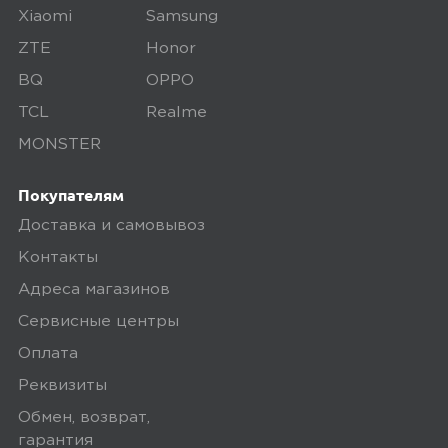
Xiaomi
Samsung
ZTE
Honor
5,0
Пользователь предпочёл скрыть
BQ
OPPO
свои данные
TCL
Realme
28 апреля 2025, 05:11
MONSTER
Отличные споты) Aqara на высоте
Покупателям
Доставка и самовывоз
0
Контакты
Адреса магазинов
Сервисные центры
4,0
Исмагилов Андрей
Оплата
28 апреля 2025, 05:11
Реквизиты
вроде неплохо, но после отключения
Обмен, возврат,
питания и подачи, не запоминает
гарантия