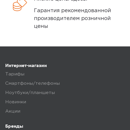
Гарантия рекомендованной
Оценка покупателей рассчитана на
производителем розничной
основании 5 отзывов
цены
5 звёзд
4
4
1
звёзды
3
0
Интернет-магазин
звёзды
Тарифы
2
0
звёзды
Смартфоны/телефоны
1 звёзда
0
Ноутбуки/планшеты
Новинки
Акции
Написать отзыв
Бренды