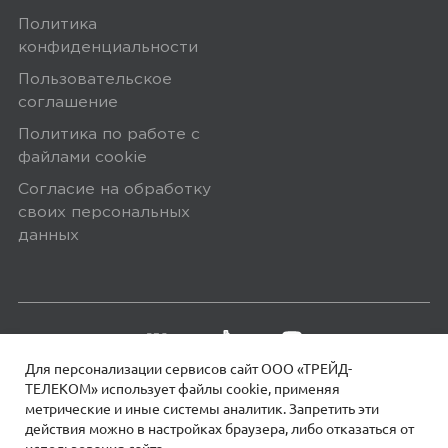
последнее состояние, т.е. если ночью
Политика
отключат и включат электричество,
конфиденциальности
они включатся и вас разбудят, не
Пользовательское
ожидал такого от aqara
соглашение
Политика по работе с
файлами сookie
0
Согласие на обработку
своих персональных
данных
5,0
Татьяна М.
15 июля 2025, 05:21
Используем как ночник, всем довольны.
Для персонализации сервисов сайт ООО «ТРЕЙД-
ТЕЛЕКОМ» использует файлы сookie, применяя
метрические и иные системы аналитик. Запретить эти
0
действия можно в настройках браузера, либо отказаться от