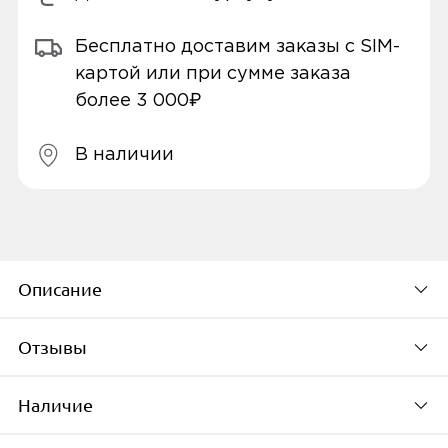
Бесплатно доставим заказы с SIM-
картой или при сумме заказа
более 3 000₽
В наличии
Описание
Отзывы
Умный светильник Aqara T1 потолочный
(белый, MZSD12LM_36WH)
Наличие
По популярности
Современный потолочный светильник для