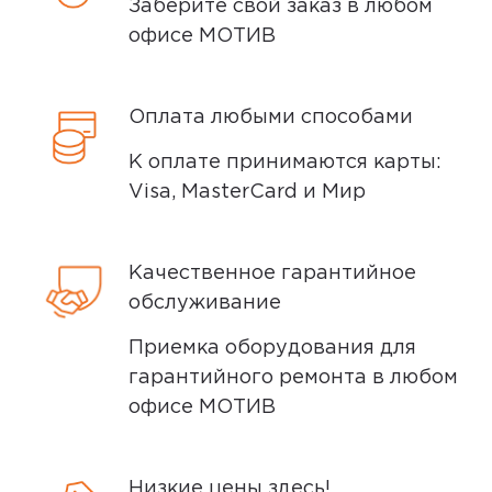
осматриваем технику на внешние
Заберите свой заказ в любом
дефекты, проверяем комплектацию,
офисе МОТИВ
5,0
Андрей З.
поэтому товар доставляется во вскрытой
20 июля 2025, 19:01
упаковке. Исключение составляют
36 градусов. Отлично светит. К хабу
Оплата любыми способами
некоторые виды товаров под
ещё не подключал. Рекомендую
собственными марками.
К оплате принимаются карты:
Дополнительные вопросы вы можете
Visa, MasterCard и Мир
задать по телефону
8 (800) 240 0010
Ozon
0
Качественное гарантийное
По популярности
обслуживание
Приемка оборудования для
гарантийного ремонта в любом
офисе МОТИВ
4.80
Низкие цены здесь!