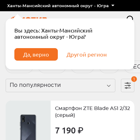
Ханты-Мансийский автономный округ - Югра
Вы здесь: Ханты-Мансийский
автономный округ - Югра?
Главная
Каталог
Смартфоны
Смартфоны
Да, верно
Другой регион
Apple
Infinix
ITEL
Joy
TE
1
По популярности
Подтвердите телефон
Введите код из СМС
Смартфон ZTE Blade A51 2/32
Отправить код по СМС
(серый)
7 190 ₽
Отправить код еще раз через
сек.