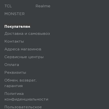
Минусы
TCL
Realme
Шумодав. Он отсутствует. То, что
MONSTER
называется шумодавом в этих
наушниках, не работает от слова
Покупателям
совсем. Не брак. Пробовал на трёх
Доставка и самовывоз
экземплярах, сравнивая в т.ч. другой
Контакты
моделью, где он работает. По факту
Адреса магазинов
оказалось, что шумодав не может
Сервисные центры
справиться даже со звуком
холодильника в тихой комнате. L-
Оплата
амбушуры немного малы.
Реквизиты
Обмен, возврат,
Плюсы
гарантия
Политика
Достойный звук, хорошая
конфиденциальности
автономность. Удобный кейс,
Пользовательское