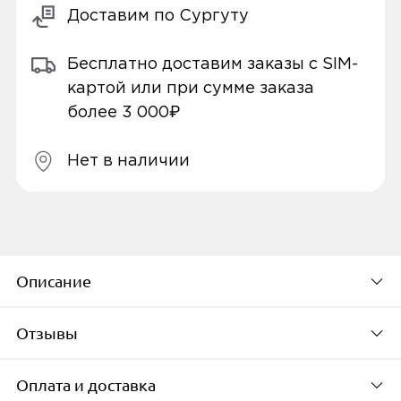
Доставим по Сургуту
Бесплатно доставим заказы с SIM-
картой или при сумме заказа
более 3 000₽
Нет в наличии
Описание
Отзывы
Внутриканальные наушники Magic
Earbuds обеспечивают глубокий
Оплата и доставка
насыщенный звук и стабильный сигнал
По популярности