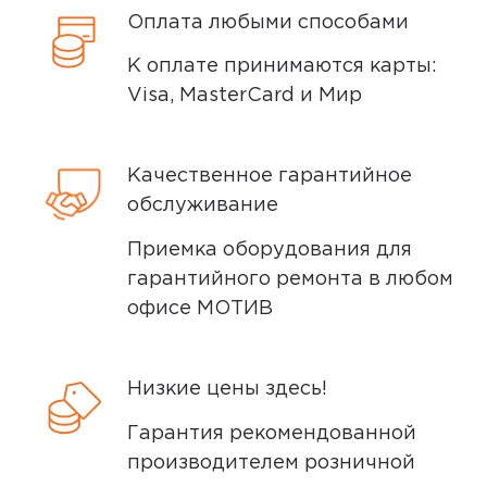
поделиться своим мнением о
Оплата любыми способами
поэтому товар доставляется во вскрытой
беспроводных наушниках, которые я
упаковке. Исключение составляют
К оплате принимаются карты:
использовала в течение нескольких
некоторые виды товаров под
Visa, MasterCard и Мир
месяцев. Выбрала наушники от этого
собственными марками.
бренда, потому что когда-то
Дополнительные вопросы вы можете
знакомая хвасталась, что у них
Качественное гарантийное
задать по телефону
8 (800) 240 0010
хорошее качество и звук) Наушники
обслуживание
подключаются к телефону с
помощью блютуза, делают это
Приемка оборудования для
достаточно быстро.тОчень удобно,
гарантийного ремонта в любом
что я могу связаться с моим
офисе МОТИВ
смартфоном и слушать музыку или
отвечать на звонки прямо через
Низкие цены здесь!
наушники. Очень нравится звук,...
Гарантия рекомендованной
Плюсы
производителем розничной