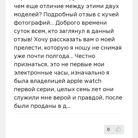
Екатеринбурге, Нижнем Тагиле, Кургане
чем еще отличие между этими двух
и Сургуте.
0
моделей? Подробный отзыв с кучей
Доставка бесплатная, если вы покупаете
фотографий... Доброго времени
товары дороже 3 000 рублей или в заказ
суток всем, кто заглянул в данный
включен комплект подключения SIM-
отзыв! Хочу рассказать вам о моей
5,0
titivaa333
карты. Если сумма заказа менее 3000
прелести, которую я ношу не снимая
рублей, то стоимость доставки 300
21 марта 2025, 21:19
уже почти полгода... Честно
рублей.
признаться, это не первые мои
Отличное устройство Фитнес-
электронные часы, изначально я
Заказы привозятся только на
браслет Xiaomi Mi Smart Band 6 NFC
была владелицей apple watch
существующие и точные адреса.
— отличное устройство за свои
первой серии, целых семь лет они
деньги. Большой яркий экран,
Курьер привозит заказ — вы проверяете
служили мне верой и правдой, после
удобный NFC для оплаты,
товар на внешние дефекты. Время на
были проданы в д...
отслеживание пульса, сна и
осмотр не более 15 минут.
активности. Заряда хватает на 10–14
В нашем интернет-магазине весь товар
дней, дизайн стильный и легкий.
0
проходит предпродажную проверку. Мы
Иногда точность измерений немного