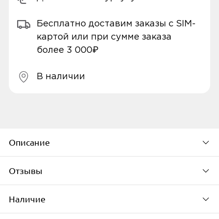
Бесплатно доставим заказы с SIM-
картой или при сумме заказа
более 3 000₽
В наличии
Описание
Отзывы
Фитнес-браслет Mi Smart Band 6 обладает
классической формой с инновационным
Наличие
большим экраном и закругленными
По популярности
краями, что обеспечивает комфорт в