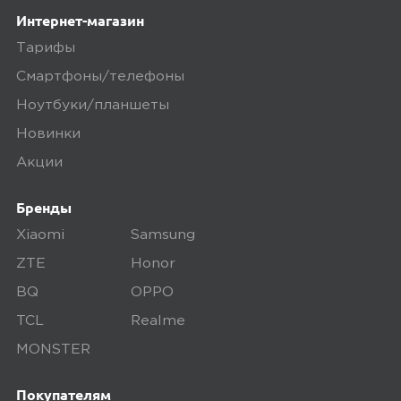
Yandex
0
Интернет-магазин
Тарифы
Смартфоны/телефоны
5,0
Наталия А.
Ноутбуки/планшеты
17 апреля 2025, 08:10
Новинки
Акции
отличный телефон, все работает -
включился сразу, и все настроила
Бренды
цвет и дизайн - это полный восторг,
Xiaomi
Samsung
видно на видео отзывчивый
продавец - всегда отвечали на все
ZTE
Honor
вопросы рекомендую!
BQ
OPPO
TCL
Realme
MONSTER
Ozon
0
Покупателям