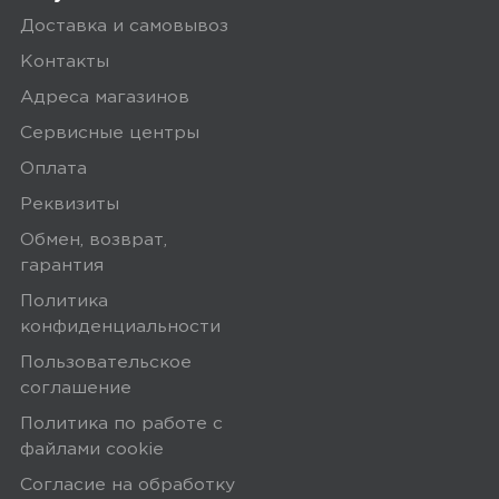
Доставка и самовывоз
5,0
Ольга В.
Контакты
21 апреля 2025, 18:59
Адреса магазинов
Очень классный телефон, это версия
Сервисные центры
Китая, перепрошита на Глобальную
Оплата
прошивку, шустрый, хватит на
Реквизиты
несколько лет. Рекомендую.
Обмен, возврат,
гарантия
Политика
Ozon
0
конфиденциальности
Пользовательское
соглашение
5,0
Политика по работе с
Юрий И.
файлами сookie
26 апреля 2025, 21:44
Согласие на обработку