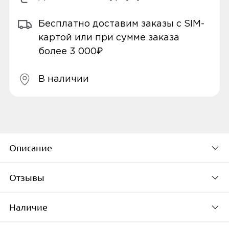
Бесплатно доставим заказы с SIM-
картой или при сумме заказа
более 3 000₽
В наличии
Описание
Отзывы
Умная колонка Яндекс Станция Макс с
Zigbee YNDX-00053K Graphite
Наличие
функционирует по протоколу Zigbee,
Будьте первым, кто
благодаря чему есть возможность