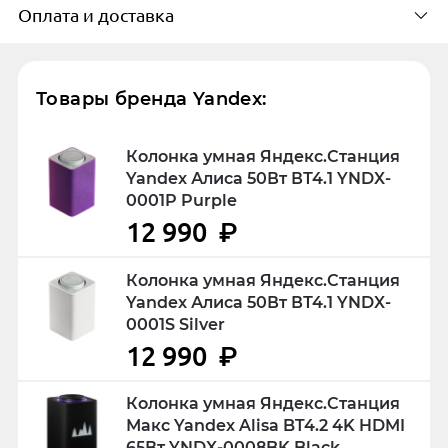
оставит свой отзыв
Оплата и доставка
подключить к ней устройства брендов —
Доступно в 1 пунктах выдачи в
Яндекс, Aqara, iFEEL, IKEA, Life Control,
городе
К сожалению, для данного товара пока нет
Perenio, Xiaomi Mijia. Данная модель
Способы оплаты
г. Урай
отзывов, но ваш может быть первым.
Товары бренда Yandex:
совместима с операционными системами
Поделитесь с пользователями опытом
Android и iOS, сопрягается с Multiroom для
Онлайн на сайте или при
использования товара.
регулировки функций электроприборов.
Колонка умная Яндекс.Станция
получении
Yandex Алиса 50Вт ВТ4.1 YNDX-
Для беспроводного воспроизведения
0001P Purple
Написать отзыв
музыки используются модули Bluetooth и
Оплата производится только в рублях.
12 990
₽
Wi-Fi, голосовой помощник Алиса. Корпус
Оплатить заказ можно онлайн на сайте
данной модели динамиком мощностью 65
во время его оформления, а также
Колонка умная Яндекс.Станция
Вт и встроенными семью микрофонами.
Yandex Алиса 50Вт ВТ4.1 YNDX-
наличными или банковской картой при
0001S Silver
получении. К оплате принимаются
12 990
₽
карты: Visa, Mastercard и Мир.
При оплате банковской картой при
Колонка умная Яндекс.Станция
получении, вас могут попросить
Макс Yandex Alisa BT4.2 4K HDMI
65Вт YNDX-0008BK Black