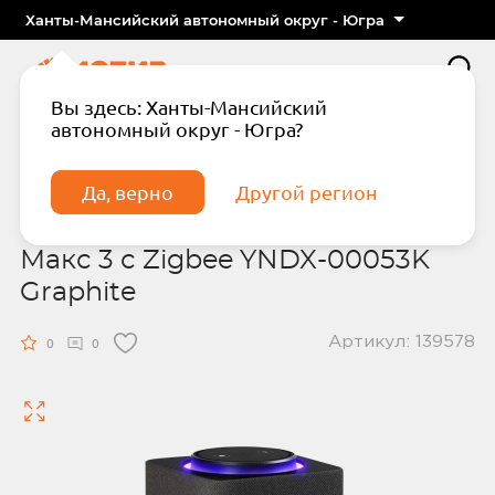
Ханты-Мансийский автономный округ - Югра
Вы здесь: Ханты-Мансийский
автономный округ - Югра?
Главная
Яндекс
Колонка умная Яндекс Станция Макс 3 с Zigbee
YNDX-00053K Graphite
Да, верно
Другой регион
Колонка умная Яндекс Станция
Макс 3 с Zigbee YNDX-00053K
Graphite
Артикул: 139578
Подтвердите телефон
Введите код из СМС
0
0
Отправить код по СМС
Отправить код еще раз через
сек.