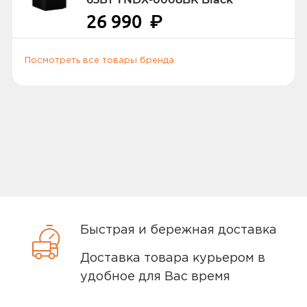
предъявить российский или
26 990
₽
заграничный паспорт, водительское
удостоверение или другой документ
удостоверяющий личность.
Посмотреть все товары бренда
Способы доставки
Самовывоз или курьер
Самовывоз
Быстрая и бережная доставка
Вы можете забрать товар из
Доставка товара курьером в
ближайшего
пункта выдачи заказов
удобное для Вас время
Мотив. Самовывоз бесплатный. Мы
сообщим вам о возможной дате доставки