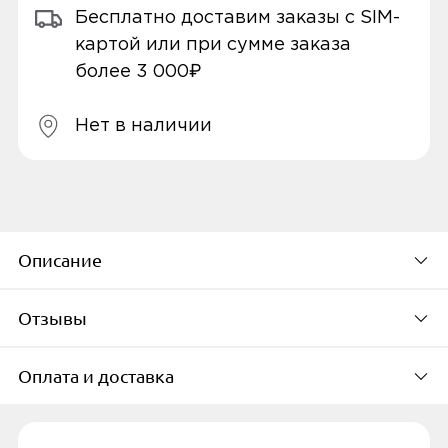
Бесплатно доставим заказы с SIM-
картой или при сумме заказа
более 3 000₽
Нет в наличии
Описание
Отзывы
Первый ноутбук от TECNO. Компьютер
отличается тонким корпусом 14,8 мм и
Оплата и доставка
легким весом 1,48 кг. При этом в
Будьте первым, кто
MEGABOOK T1 установлена продвинутая
оставит свой отзыв
энергосистема.