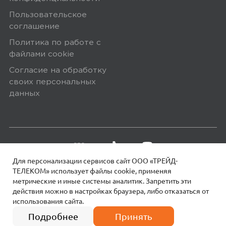
Пользовательское
соглашение
Политика по работе с
файлами сookie
Согласие на обработку
своих персональных
данных
Для персонализации сервисов сайт ООО «ТРЕЙД-
ТЕЛЕКОМ» использует файлы сookie, применяя
метрические и иные системы аналитик. Запретить эти
действия можно в настройках браузера, либо отказаться от
использования сайта.
18+
© 2026 МОТИВ.
Все права защищены!
35 990
₽
Подробнее
Принять