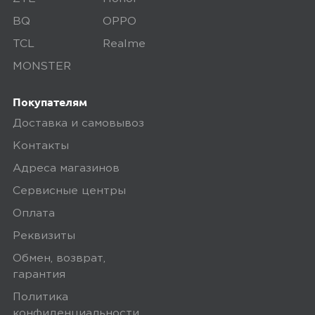
некоторые виды товаров под
BQ
OPPO
собственными марками.
TCL
Realme
Дополнительные вопросы вы можете
MONSTER
задать по телефону
8 (800) 240 0010
Покупателям
Доставка и самовывоз
Контакты
Адреса магазинов
Сервисные центры
Оплата
Реквизиты
Обмен, возврат,
гарантия
Политика
конфиденциальности