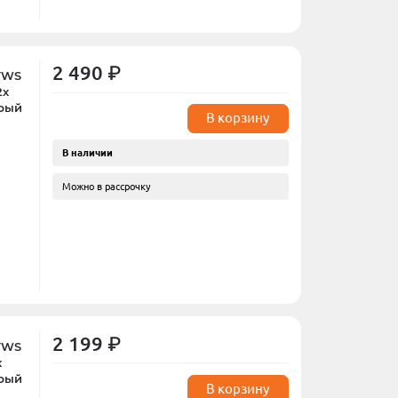
2 490 ₽
 TWS
2х
ерый
В корзину
В наличии
Можно в рассрочку
2 199 ₽
 TWS
х
ерый
В корзину