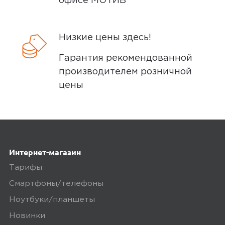
офисе МОТИВ
Доставка бесплатная, если вы покупаете
товары дороже 3 000 рублей или в заказ
включен комплект подключения SIM-
Низкие цены здесь!
карты. Если сумма заказа менее 3000
Гарантия рекомендованной
рублей, то стоимость доставки 300
производителем розничной
рублей.
цены
Заказы привозятся только на
существующие и точные адреса.
Курьер привозит заказ — вы проверяете
товар на внешние дефекты. Время на
Интернет-магазин
осмотр не более 15 минут.
Тарифы
В нашем интернет-магазине весь товар
Смартфоны/телефоны
проходит предпродажную проверку. Мы
осматриваем технику на внешние
Ноутбуки/планшеты
дефекты, проверяем комплектацию,
Новинки