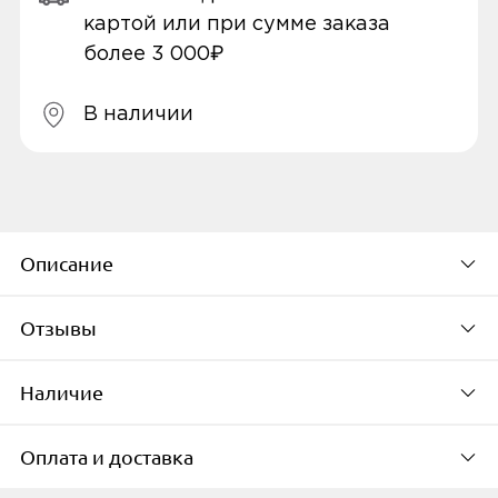
картой или при сумме заказа
более 3 000₽
В наличии
Описание
Отзывы
Модель устройства
Samsung Galaxy M21
Наличие
Будьте первым, кто
Вид стекла
оставит свой отзыв
Оплата и доставка
3D
Доступно в 1 пунктах выдачи в