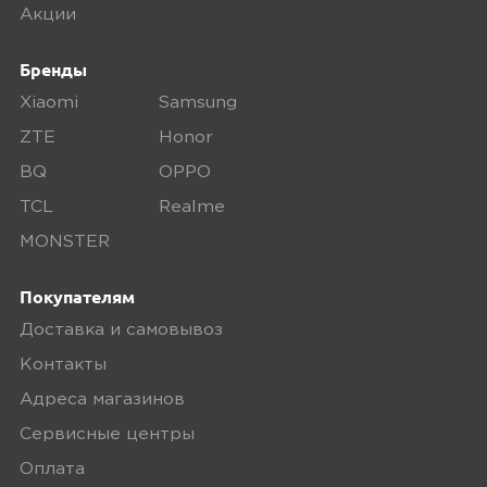
поэтому товар доставляется во вскрытой
Акции
упаковке. Исключение составляют
некоторые виды товаров под
Бренды
собственными марками.
Xiaomi
Samsung
Дополнительные вопросы вы можете
ZTE
Honor
задать по телефону
8 (800) 240 0010
BQ
OPPO
TCL
Realme
MONSTER
Покупателям
Доставка и самовывоз
Контакты
Адреса магазинов
Сервисные центры
Оплата