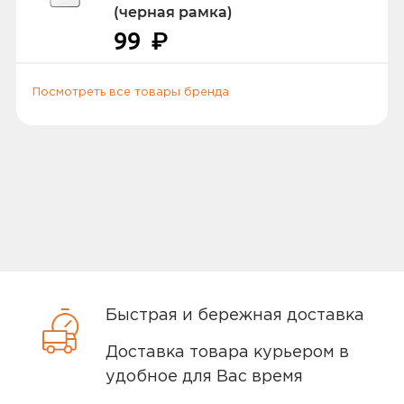
1
удостоверение или другой документ
(черная рамка)
удостоверяющий личность.
99
₽
Посмотреть все товары бренда
Способы доставки
Самовывоз или курьер
Самовывоз
Вы можете забрать товар из
ближайшего
пункта выдачи заказов
Быстрая и бережная доставка
Мотив. Самовывоз бесплатный. Мы
сообщим вам о возможной дате доставки
Доставка товара курьером в
после того, как вы подтвердите заказ.
удобное для Вас время