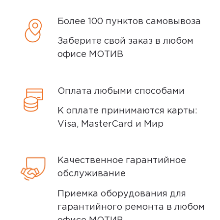
Доставка курьером
Более 100 пунктов самовывоза
Доставка курьером производится на
Заберите свой заказ в любом
следующий день после заказа (если
офисе МОТИВ
заказ был оформлен до 15.00). Вы можете
выбрать время доставки и удобный для
вас способ оплаты. Все детали вы
Оплата любыми способами
сможете
обсудить
с нашим
специалистом после оформления
К оплате принимаются карты:
покупки.
Visa, MasterCard и Мир
Условия доставки
Качественное гарантийное
Доставка заказов производится
обслуживание
курьером СДЭК по адресам в
Приемка оборудования для
Екатеринбурге, Нижнем Тагиле, Кургане
гарантийного ремонта в любом
и Сургуте.