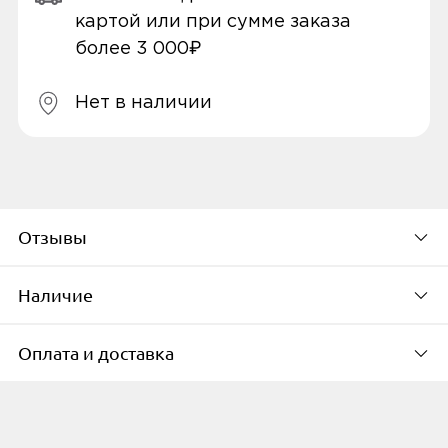
картой или при сумме заказа
более 3 000₽
Нет в наличии
Отзывы
Наличие
По популярности
Оплата и доставка
Доступно в 1 пунктах выдачи в
городе
4.5
Способы оплаты
г. Урай