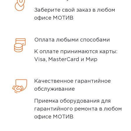
осматриваем технику на внешние
дефекты, проверяем комплектацию,
Заберите свой заказ в любом
Минусы
поэтому товар доставляется во вскрытой
офисе МОТИВ
упаковке. Исключение составляют
Нет активации экрана касанием. Нет
некоторые виды товаров под
автояркости.
Оплата любыми способами
собственными марками.
Плюсы
Дополнительные вопросы вы можете
К оплате принимаются карты:
задать по телефону
8 (800) 240 0010
Visa, MasterCard и Мир
Яркий,хорошо читаемый экран.
Качественное гарантийное
megamarket
0
обслуживание
Приемка оборудования для
гарантийного ремонта в любом
5,0
Наталья М.
офисе МОТИВ
11 марта 2024, 21:12