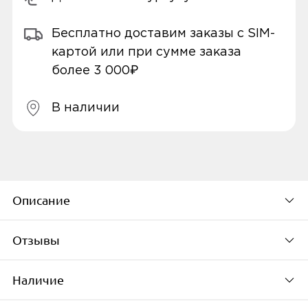
Бесплатно доставим заказы с SIM-
картой или при сумме заказа
более 3 000₽
В наличии
Описание
Отзывы
Умный браслет с цветным полностью
сенсорным экраном, боковой кнопкой
Наличие
управления и классом
По популярности
водонепроницаемости, поддерживает