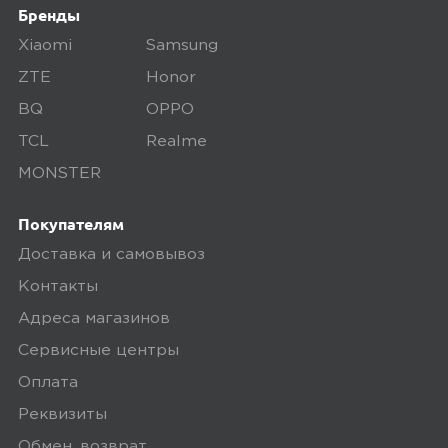
это для нас нормально. В часах
Бренды
имеется пульс, пробег. Рекомендую.
Xiaomi
Samsung
ZTE
Honor
Минусы
BQ
OPPO
Нет
TCL
Realme
MONSTER
Плюсы
Покупателям
Скорость
Доставка и самовывоз
Контакты
megamarket
0
Адреса магазинов
Сервисные центры
Оплата
5,0
Реквизиты
Людмила С.
05 апреля 2025, 10:33
Обмен, возврат,