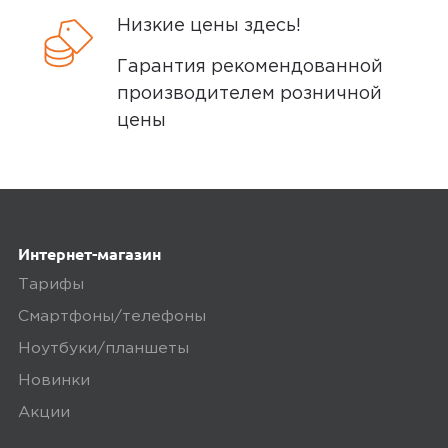
отличные часы, держат заряд долго
Низкие цены здесь!
неделю спокойно,даже больше, в е
Гарантия рекомендованной
уведомления приходят.
производителем розничной
цены
megamarket
0
5,0
Полина Н.
Интернет-магазин
27 марта 2024, 13:21
Тарифы
Смартфоны/телефоны
Часы покупались на подарок моей
маме. Ей очень понравилось
Ноутбуки/планшеты
золотистый ремешок. Настройка
Новинки
часов конечно заняла не больше 2
Акции
часов. Но на первый раз настройка