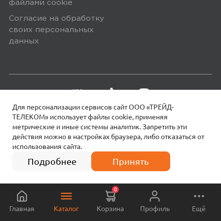
файлами сookie
собственными марками.
Согласие на обработку
Дополнительные вопросы вы можете
своих персональных
задать по телефону
8 (800) 240 0010
данных
Для персонализации сервисов сайт ООО «ТРЕЙД-
ТЕЛЕКОМ» использует файлы сookie, применяя
метрические и иные системы аналитик. Запретить эти
действия можно в настройках браузера, либо отказаться от
использования сайта.
18+
© 2026 МОТИВ.
Все права защищены!
1 690
₽
Подробнее
Принять
0
Главная
Каталог
Корзина
Профиль
Ещё