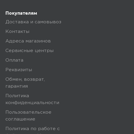
включен комплект подключения SIM-
карты. Если сумма заказа менее 3000
Покупателям
рублей, то стоимость доставки 300
Доставка и самовывоз
рублей.
Контакты
Заказы привозятся только на
Адреса магазинов
существующие и точные адреса.
Сервисные центры
Курьер привозит заказ — вы проверяете
Оплата
товар на внешние дефекты. Время на
Реквизиты
осмотр не более 15 минут.
Обмен, возврат,
В нашем интернет-магазине весь товар
гарантия
проходит предпродажную проверку. Мы
Политика
осматриваем технику на внешние
конфиденциальности
дефекты, проверяем комплектацию,
Пользовательское
поэтому товар доставляется во вскрытой
соглашение
упаковке. Исключение составляют
Политика по работе с
некоторые виды товаров под