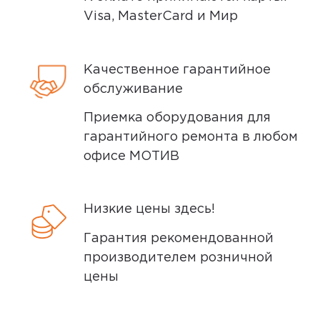
Visa, MasterCard и Мир
Способы доставки
Качественное гарантийное
Самовывоз или курьер
обслуживание
Приемка оборудования для
Самовывоз
гарантийного ремонта в любом
офисе МОТИВ
Вы можете забрать товар из
ближайшего
пункта выдачи заказов
Мотив. Самовывоз бесплатный. Мы
Низкие цены здесь!
сообщим вам о возможной дате доставки
Гарантия рекомендованной
после того, как вы подтвердите заказ.
производителем розничной
цены
Доставка курьером
Доставка курьером производится на