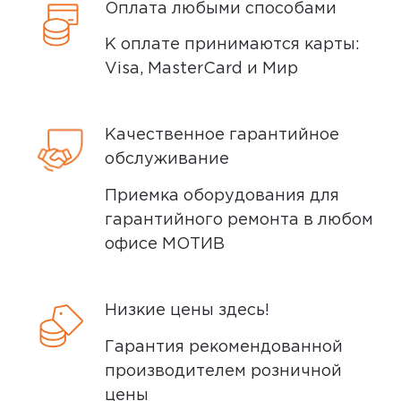
Оплата любыми способами
К оплате принимаются карты:
Visa, MasterCard и Мир
4,0
Анастасия Белько
29 июня 2025, 15:52
Качественное гарантийное
Соотношение цена=качество
обслуживание
Телефон был куплен в 2022 году за
25 тысяч рублей. На тот момент для
Приемка оборудования для
меня это был хороший телефон, но
гарантийного ремонта в любом
сейчас уже понимаю, что цена на
офисе МОТИВ
него явно была завышена. Не самый
лучший процессор и...
Низкие цены здесь!
Минусы
Гарантия рекомендованной
производителем розничной
Цена, камера
цены