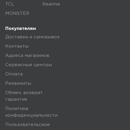
привлекательным! Невесомый,
TCL
Realme
тоненький, как я и хотела, люблю
MONSTER
когда...
Покупателям
Минусы
Доставка и самовывоз
Контакты
Недостатков не нашла
Адреса магазинов
Плюсы
Сервисные центры
Оплата
Аккумулятор, внешний вид,
Реквизиты
интерфейс
Обмен, возврат,
гарантия
0
Политика
конфиденциальности
Пользовательское