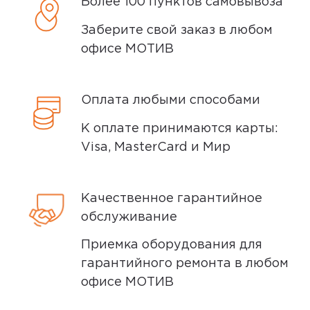
Более 100 пунктов самовывоза
после того, как вы подтвердите заказ.
Заберите свой заказ в любом
Доставка курьером
офисе МОТИВ
Доставка курьером производится на
следующий день после заказа (если
Оплата любыми способами
заказ был оформлен до 15.00). Вы можете
К оплате принимаются карты:
выбрать время доставки и удобный для
Visa, MasterCard и Мир
вас способ оплаты. Все детали вы
сможете
обсудить
с нашим
специалистом после оформления
Качественное гарантийное
покупки.
обслуживание
Условия доставки
Приемка оборудования для
гарантийного ремонта в любом
Доставка заказов производится
офисе МОТИВ
курьером СДЭК по адресам в