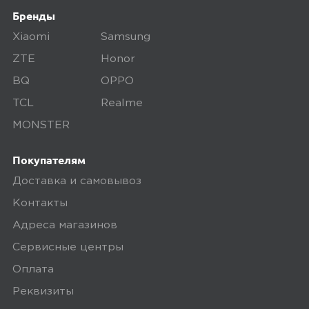
осматриваем технику на внешние
Бренды
дефекты, проверяем комплектацию,
поэтому товар доставляется во вскрытой
Xiaomi
Samsung
упаковке. Исключение составляют
ZTE
Honor
некоторые виды товаров под
BQ
OPPO
собственными марками.
TCL
Realme
Дополнительные вопросы вы можете
MONSTER
задать по телефону
8 (800) 240 0010
Покупателям
Доставка и самовывоз
Контакты
Адреса магазинов
Сервисные центры
Оплата
Реквизиты