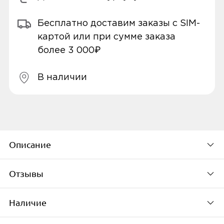
Бесплатно доставим заказы с SIM-
картой или при сумме заказа
более 3 000₽
В наличии
Описание
Отзывы
Беспроводные наушники TFN Studio ANC
оснащены 40-миллиметровыми
Наличие
динамиками, обеспечивающими чистое и
Будьте первым, кто
мощное звучание, а аккумулятор