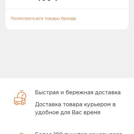
предъявить российский или
заграничный паспорт, водительское
удостоверение или другой документ
Посмотреть все товары бренда
удостоверяющий личность.
Способы доставки
Самовывоз или курьер
Самовывоз
Быстрая и бережная доставка
Доставка товара курьером в
Вы можете забрать товар из
удобное для Вас время
ближайшего
пункта выдачи заказов
Мотив. Самовывоз бесплатный. Мы
сообщим вам о возможной дате доставки