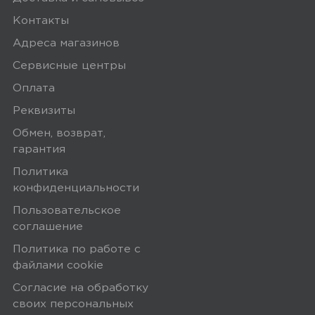
Плюсы
Контакты
Адреса магазинов
Всё, кроме основной камеры.
Сервисные центры
Оплата
0
Реквизиты
Обмен, возврат,
гарантия
Политика
5,0
Олег Д.
конфиденциальности
18 мая 2025, 05:17
Пользовательское
соглашение
хороший телефон,хорошо упакован,
аккумулятор был разряжен
Политика по работе с
файлами сookie
Согласие на обработку
0
своих персональных