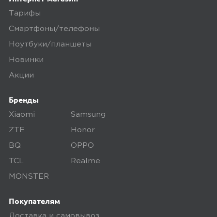
0
звёзды
Тарифы
1 звёзда
0
Смартфоны/телефоны
Ноутбуки/планшеты
Новинки
Написать отзыв
Акции
Бренды
Xiaomi
Samsung
5,0
Янис
ZTE
Honor
02 мая 2025, 05:07
BQ
OPPO
Отличный аппарат за такую стоимость
TCL
Realme
6 с копейками рублей, и то что это
MONSTER
OnePlus. Камера конечно не особо
радует. Но все остальное отлично.
Покупателям
Обновили до 14 андроида
Доставка и самовывоз