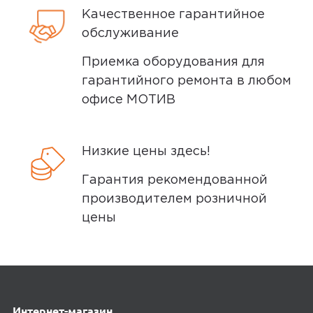
По популярности
Качественное гарантийное
обслуживание
Приемка оборудования для
гарантийного ремонта в любом
офисе МОТИВ
5.00
Низкие цены здесь!
Оценка покупателей рассчитана на
Гарантия рекомендованной
основании 4 отзывов
производителем розничной
5 звёзд
4
цены
4
0
звёзды
3
0
звёзды
Интернет-магазин
2