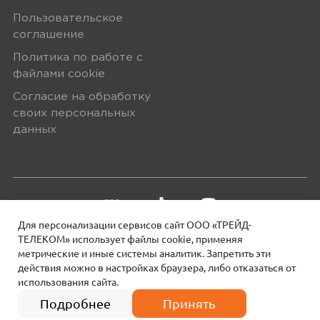
Пользовательское
соглашение
Политика по работе с
файлами сookie
Согласие на обработку
своих персональных
данных
Для персонализации сервисов сайт ООО «ТРЕЙД-
ТЕЛЕКОМ» использует файлы сookie, применяя
метрические и иные системы аналитик. Запретить эти
действия можно в настройках браузера, либо отказаться от
использования сайта.
18+
© 2026 МОТИВ.
Все права защищены!
Подробнее
Принять