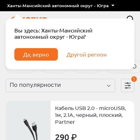
Ханты-Мансийский автономный округ - Югра
Вы здесь: Ханты-Мансийский
автономный округ - Югра?
Главная
Каталог
Аксессуары
Аксессуары
Да, верно
Другой регион
Adidas
Anker
Apple
BoraSCO
1
По популярности
Подтвердите телефон
Введите код из СМС
Кабель USB 2.0 - microUSB,
Отправить код по СМС
1м, 2.1A, черный, плоский,
Partner
Отправить код еще раз через
290 ₽
сек.