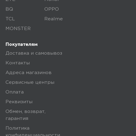
BQ
OPPO
Плюсы
TCL
Realme
MONSTER
Качественный динамик
Покупателям
megamarket
0
Доставка и самовывоз
Контакты
Адреса магазинов
Сервисные центры
3,0
Dani7
Оплата
12 мая 2024, 02:44
Реквизиты
Работает и ладно Бюджетный
Обмен, возврат,
вариант, ожидания были завышены.
гарантия
Для начала размер и толщина
Политика
оказались больше, чем
конфиденциальности