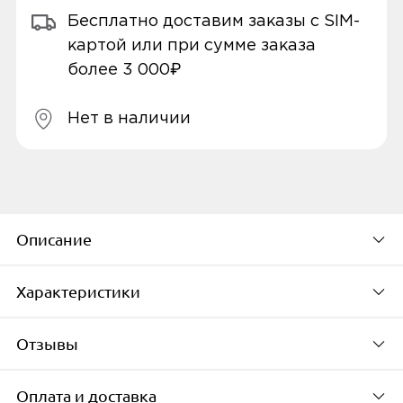
Бесплатно доставим заказы с SIM-
картой или при сумме заказа
более 3 000₽
Нет в наличии
Описание
Характеристики
БОЛЬШЕ ДИСПЛЕЙ — ШИРЕ
ВОЗМОЖНОСТИ
Отзывы
системное
Благодаря 6,6-дюймовому экрану Infinity-V
Оплата и доставка
Оперативная память (RAM)
на смартфоне Samsung Galaxy A13 вы