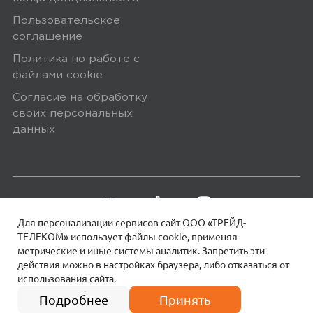
представлялось. С интерфейсом
Пользовательское
разобралась быстро, все просто.
соглашение
Блокировка по отпечатку работает,
Политика по работе с
но через пару обновлений пришлось
файлами сookie
все переустанавливать, перестал
Согласие на обработку
распозновать. Что бесит...
своих персональных
данных
Минусы
Тормозной, камера плохая
Плюсы
Для персонализации сервисов сайт ООО «ТРЕЙД-
ТЕЛЕКОМ» использует файлы сookie, применяя
Работает, емкий
метрические и иные системы аналитик. Запретить эти
действия можно в настройках браузера, либо отказаться от
использования сайта.
18+
© 2026 МОТИВ.
Все права защищены!
7 990
₽
0
Подробнее
Принять