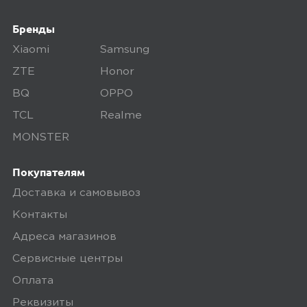
Бренды
5,0
Лариса М.
Xiaomi
Samsung
28 июля 2025, 22:02
ZTE
Honor
Покупала в подарок подростку.
BQ
OPPO
Отличный планшет, шустрый.
TCL
Realme
Классный экран с хорошей
MONSTER
цветопередачей
Покупателям
Ozon
Доставка и самовывоз
0
Контакты
Адреса магазинов
Сервисные центры
5,0
Seraph Six Winged
Оплата
09 апреля 2025, 03:47
Реквизиты