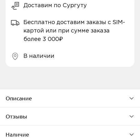
Доставим по Сургуту
Бесплатно доставим заказы с SIM-
картой или при сумме заказа
более 3 000₽
В наличии
Описание
Отзывы
Планшет Xiaomi Redmi Pad SE 8.7 LTE
—
это компактное и функциональное
Наличие
По популярности