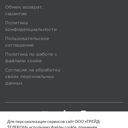
и изображение четкое, и пожилым
Обмен, возврат,
рукам удобно держать
гарантия
Политика
Плюсы
конфиденциальности
хорошая машинка для пожилого
Пользовательское
соглашение
человека. мама очень довольна.
Политика по работе с
файлами сookie
Yandex
0
Согласие на обработку
своих персональных
данных
5,0
Анонимный покупатель
23 апреля 2025, 22:00
Все четко классно
Для персонализации сервисов сайт ООО «ТРЕЙД-
ТЕЛЕКОМ» использует файлы сookie, применяя