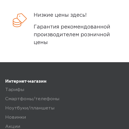
Планшет Xiaomi Redmi Pad SE 8.7 LTE
—
5,0
Артём Вязников
Низкие цены здесь!
это отличный выбор для тех, кто ищет
29 мая 2025, 15:36
доступное устройство для работы, учебы,
Гарантия рекомендованной
просмотра видео и мобильного интернета.
производителем розничной
ребенок доволен
Он подойдет как для взрослых, так и для
цены
детей благодаря своей надежности и
Минусы
простоте использования.
нет
Плюсы
Интернет-магазин
Тарифы
Компанктный
Смартфоны/телефоны
Ноутбуки/планшеты
Yandex
0
Новинки
Акции