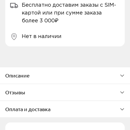
Бесплатно доставим заказы с SIM-
картой или при сумме заказа
более 3 000₽
Нет в наличии
Описание
Отзывы
Конструкция наушников
Полноразмерные
Оплата и доставка
Будьте первым, кто
Мин. частота, Гц
оставит свой отзыв
100