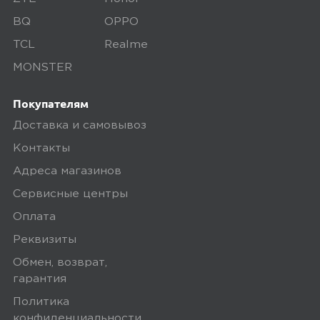
некоторые виды товаров под
BQ
OPPO
собственными марками.
TCL
Realme
Дополнительные вопросы вы можете
MONSTER
задать по телефону
8 (800) 240 0010
Покупателям
Доставка и самовывоз
Контакты
Адреса магазинов
Сервисные центры
Оплата
Реквизиты
Обмен, возврат,
гарантия
Политика
конфиденциальности