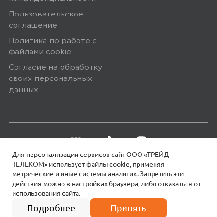
Пользовательское
соглашение
Политика по работе с
файлами сookie
Согласие на обработку
своих персональных
данных
Для персонализации сервисов сайт ООО «ТРЕЙД-
ТЕЛЕКОМ» использует файлы сookie, применяя
метрические и иные системы аналитик. Запретить эти
действия можно в настройках браузера, либо отказаться от
использования сайта.
18+
© 2026 МОТИВ.
Все права защищены!
599
₽
Подробнее
Принять