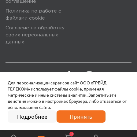
соглашение
упаковке. Исключение составляют
Политика по работе с
некоторые виды товаров под
файлами сookie
5,0
Мария В.
собственными марками.
Согласие на обработку
03 февраля 2023, 00:00
Дополнительные вопросы вы можете
своих персональных
Спасибо! Хороший телевизор :*
задать по телефону
8 (800) 240 0010
данных
Минусы
Нет)
Для персонализации сервисов сайт ООО «ТРЕЙД-
Плюсы
ТЕЛЕКОМ» использует файлы сookie, применяя
метрические и иные системы аналитик. Запретить эти
действия можно в настройках браузера, либо отказаться от
Соответствует характеристикам
использования сайта.
18+
© 2026 МОТИВ.
Все права защищены!
30 990
₽
Подробнее
Принять
Yandex
0
0